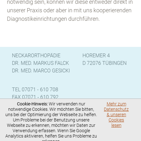
notwendig sein, können wir diese entweder direkt in
unserer Praxis oder aber in mit uns kooperierenden
Diagnostikeinrichtungen durchführen.
NECKARORTHOPÄDIE
HOREMER 4
DR. MED. MARKUS FALCK
D 72076 TÜBINGEN
DR. MED. MARCO GESICKI
TEL 07071 - 610 708
FAX 07071 - 610 792
Cookie-Hinweis:
Wir verwenden nur
Mehr zum
notwendige Cookies. Wir möchten Sie bitten,
Datenschutz
uns bei der Optimierung der Webseite zu helfen.
& unseren
SPRECHSTUNDEN MO-DO 8:00 - 17:00
Um Probleme bei der Benutzung unsere
Cookies
FR. 8-13.30 UHR UND NACH VEREINBARUNG
Webseite zu erkennen, möchten wir Daten zur
lesen
BG - ARBEITSUNFÄLLE DURCHGÄNGIG JEDERZEIT
Verwendung erfassen. Wenn Sie Google
Analytics aktivieren, helfen Sie uns Probleme zu